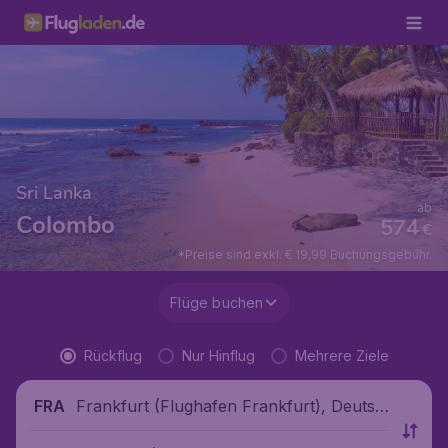
Sri Lanka
ab
Colombo
574
€
*Preise sind exkl. € 19,99 Buchungsgebühr.
Flüge buchen
Rückflug
Nur Hinflug
Mehrere Ziele
Frankfurt (Flughafen Frankfurt), Deutsc
FRA
hland