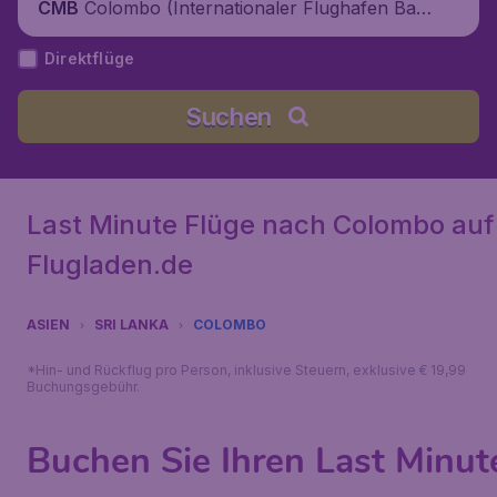
Colombo (Internationaler Flughafen Ban
CMB
daranaike), Sri Lanka
Direktflüge
Suchen
Last Minute Flüge nach Colombo auf
Flugladen.de
ASIEN
SRI LANKA
COLOMBO
*Hin- und Rückflug pro Person, inklusive Steuern, exklusive € 19,99
Buchungsgebühr.
Buchen Sie Ihren Last Minut