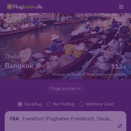
Thailand
ab
Bangkok
512
€
*Preise sind exkl. € 19,99 Buchungsgebühr.
Flüge buchen
Rückflug
Nur Hinflug
Mehrere Ziele
Frankfurt (Flughafen Frankfurt), Deutsc
FRA
hland