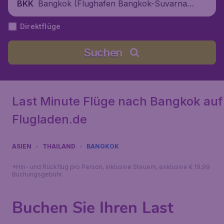
Bangkok (Flughafen Bangkok-Suvarnab
BKK
humi), Thailand
Direktflüge
Suchen
Last Minute Flüge nach Bangkok auf
Flugladen.de
ASIEN
THAILAND
BANGKOK
*Hin- und Rückflug pro Person, inklusive Steuern, exklusive € 19,99
Buchungsgebühr.
Buchen Sie Ihren Last