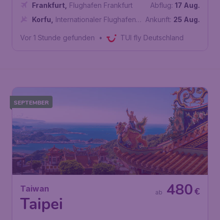
Frankfurt
,
Flughafen Frankfurt
Abflug:
17 Aug.
Korfu
,
Internationaler Flughafen
Ankunft:
25 Aug.
Ioannis Kapodistrias
Vor 1 Stunde gefunden
•
TUI fly Deutschland
SEPTEMBER
480
Taiwan
€
ab
Taipei