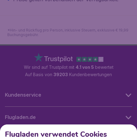
*Hin- und Rückflug pro Person, inklusive Steuern, exklusive € 19,99
Buchungsgebühr.
Wir sind auf Trustpilot mit
4.1 von 5
bewertet
Auf Basis von
39203
Kundenbewertungen
Kundenservice
Flugladen.de
Flugladen verwendet Cookies