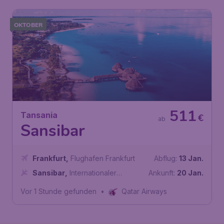
OKTOBER
511
Tansania
€
ab
Sansibar
Frankfurt
,
Flughafen Frankfurt
Abflug:
13 Jan.
Sansibar
,
Internationaler
Ankunft:
20 Jan.
Flughafen Abeid Amani Karume
Vor 1 Stunde gefunden
•
Qatar Airways