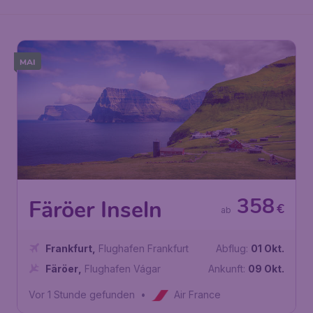
MAI
358
Färöer Inseln
€
ab
Frankfurt
,
Flughafen Frankfurt
Abflug:
01 Okt.
Färöer
,
Flughafen Vágar
Ankunft:
09 Okt.
Vor 1 Stunde gefunden
•
Air France