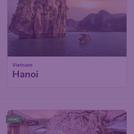
522
Vietnam
€
ab
Hanoi
Frankfurt
,
Flughafen Frankfurt
Abflug:
27 Nov.
Hanoi
,
Flughafen Hanoi
Ankunft:
08 Dez.
Vor 1 Stunde gefunden
•
China Southern Airlines
MÄRZ