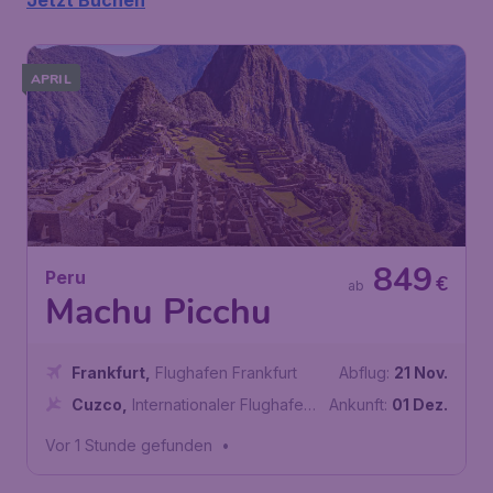
Jetzt Buchen
APRIL
849
Peru
€
ab
Machu Picchu
Frankfurt
,
Flughafen Frankfurt
Abflug:
21 Nov.
Cuzco
,
Internationaler Flughafen
Ankunft:
01 Dez.
Alejandro Velasco Astete
Vor 1 Stunde gefunden
•