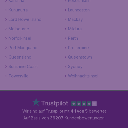
Karratha
Kokosinseln
Kununurra
Launceston
Lord Howe Island
Mackay
Melbourne
Mildura
Norfolkinsel
Perth
Port Macquarie
Proserpine
Queensland
Queenstown
Sunshine Coast
Sydney
Townsville
Weihnachtsinsel
Wir sind auf Trustpilot mit
4.1 von 5
bewertet
Auf Basis von
39207
Kundenbewertungen