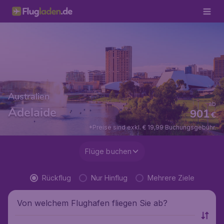
Australien
ab
Adelaide
901
€
*Preise sind exkl. € 19,99 Buchungsgebühr.
Flüge buchen
Rückflug
Nur Hinflug
Mehrere Ziele
Von welchem Flughafen fliegen Sie ab?