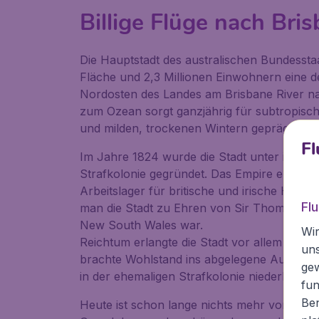
Billige Flüge nach Bri
Die Hauptstadt des australischen Bundessta
Fläche und 2,3 Millionen Einwohnern eine der
Nordosten des Landes am Brisbane River n
zum Ozean sorgt ganzjährig für subtropis
und milden, trockenen Wintern geprägt wird
Fl
Im Jahre 1824 wurde die Stadt unter ihre
Strafkolonie gegründet. Das Empire errichtete
Arbeitslager für britische und irische Häft
Fl
man die Stadt zu Ehren von Sir Thomas Bri
New South Wales war.
Wir
Reichtum erlangte die Stadt vor allem durch
un
brachte Wohlstand ins abgelegene Australie
ge
in der ehemaligen Strafkolonie niederließen.
fun
Ben
Heute ist schon lange nichts mehr von der e