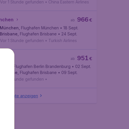
Vor 1 Stunde gefunden
•
China Eastern Airlines
966
nchen
€
ab
München
,
Flughafen München
• 18 Sept.
Brisbane
,
Flughafen Brisbane
• 24 Sept.
Vor 1 Stunde gefunden
•
Turkish Airlines
951
lin
€
ab
Berlin
,
Flughafen Berlin Brandenburg
• 02 Sept.
Brisbane
,
Flughafen Brisbane
• 09 Sept.
Vor 1 Stunde gefunden
•
e Angebote anzeigen