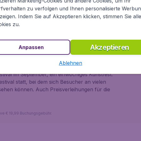
tzieren Marketing-Cookies und andere Cookies, um Ihr
ähe zu den berühmten Strandpromenaden der
fverhalten zu verfolgen und Ihnen personalisierte Werbu
s Urlaubsziel, welches jährlich viele tausend
r sind genauso beliebt wie die zahlreichen
zeigen. Indem Sie auf Akzeptieren klicken, stimmen Sie all
cht nur Wassersportler in ihren Bann ziehen.
kies zu.
teressante Sehenswürdigkeiten, welche Besucher
zu Recht stolz auf ihr "Brissie", wie es im von
Akzeptieren
ch oft genannt wird.
Anpassen
echslungsreichen Veranstaltungen. Beispiele sind
Ablehnen
welches mittelalterliche Turniere, Märkte und
stival
im September, ein einwöchiges Kunstfest.
estival
statt, bei dem sich Besucher an vielen
nsehen können. Auch Preisverleihungen für die
sive € 19,99 Buchungsgebühr.