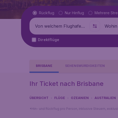
Flugtyp
Rückflug
Nur Hinflug
Mehrere Str
Abflug von
Wohin
Direktflüge
BRISBANE
SEHENSWÜRDIGKEITEN
Ihr Ticket nach Brisbane
ÜBERSICHT
FLÜGE
OZEANIEN
AUSTRALIEN
*Hin- und Rückflug pro Person, inklusive Steuern, exklu