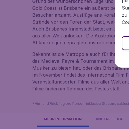
pla
Grund der wunderschönen Lage und der N
Sur
Gold Coast ist Brisbane ein äußerst beliebte
Besucher anzieht. Ausflüge ans Korallenmee
zu 
Strände vor den Toren der Stadt, welche ni
Coo
Auch Brisbanes Innenstadt bietet einige in
aus aller Welt anlocken. Die Australier sind 
Abkürzungen geprägten australischen Englis
Bekannt ist die Metropole auch für ihre abw
das
Medieval Fayre & Tournament
im Juni, 
Musiker zu bieten hat, oder das
Brisbane Fe
Im November findet das
International Film F
Veranstaltungsorten Filme aus aller Welt a
Filme finden im Rahmen des Festes statt.
*Hin- und Rückflug pro Person, inklusive Steuern, exklu
MEHR INFORMATION
ANDERE FLÜGE