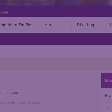
ecken
Hin
Rückflug
1
Na
BRISBANE
Fra
sive € 19,99 Buchungsgebühr.