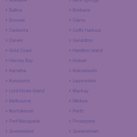
Ballina
Brisbane
Broome
Cairns
Canberra
Coffs Harbour
Darwin
Geraldton
Gold Coast
Hamilton Island
Hervey Bay
Hobart
Karratha
Kokosinseln
Kununurra
Launceston
Lord Howe Island
Mackay
Melbourne
Mildura
Norfolkinsel
Perth
Port Macquarie
Proserpine
Queensland
Queenstown