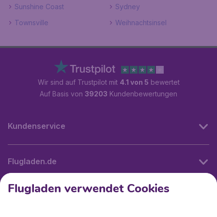
Sunshine Coast
Sydney
Townsville
Weihnachtsinsel
Wir sind auf Trustpilot mit
4.1 von 5
bewertet
Auf Basis von
39203
Kundenbewertungen
Kundenservice
Flugladen.de
Flugladen verwendet Cookies
Internationale Webseiten