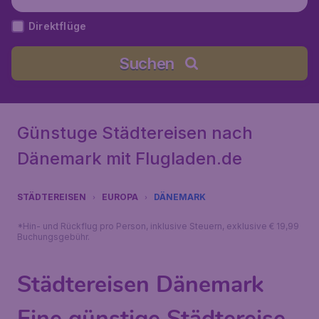
Direktflüge
Suchen
Günstuge Städtereisen nach
Dänemark mit Flugladen.de
STÄDTEREISEN
EUROPA
DÄNEMARK
*Hin- und Rückflug pro Person, inklusive Steuern, exklusive € 19,99
Buchungsgebühr.
Städtereisen Dänemark
Eine günstige Städtereise