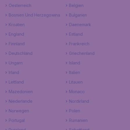
Oesterreich
Belgien
Bosnien Und Herzegowina
Bulgarien
Kroatien
Daenemark
England
Estland
Finnland
Frankreich
Deutschland
Griechenland
Ungarn
Island
Irland
Italien
Lettland
Litauen
Mazedonien
Monaco
Niederlande
Nordirland
Norwegen
Polen
Portugal
Rumanien
Russland
Schottland