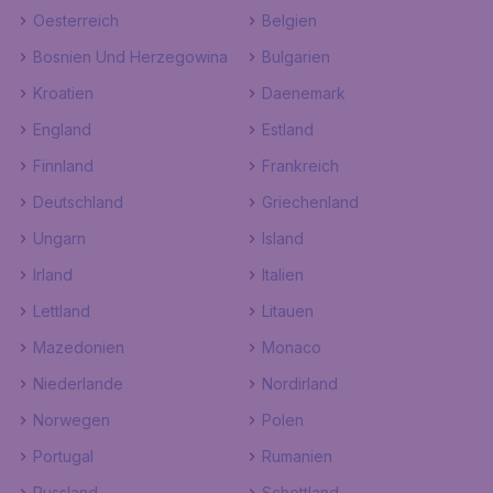
Oesterreich
Belgien
Bosnien Und Herzegowina
Bulgarien
Kroatien
Daenemark
England
Estland
Finnland
Frankreich
Deutschland
Griechenland
Ungarn
Island
Irland
Italien
Lettland
Litauen
Mazedonien
Monaco
Niederlande
Nordirland
Norwegen
Polen
Portugal
Rumanien
Russland
Schottland