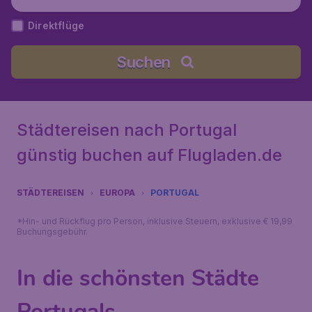
Direktflüge
Suchen
Städtereisen nach Portugal
günstig buchen auf Flugladen.de
STÄDTEREISEN
EUROPA
PORTUGAL
*Hin- und Rückflug pro Person, inklusive Steuern, exklusive € 19,99
Buchungsgebühr.
In die schönsten Städte
Portugals