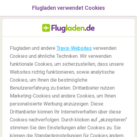
Flugladen verwendet Cookies
Menü
/Blog
Flugladen und andere
Travix-Websites
verwenden
Gesperrter Luftraum: Was
Cookies und ähnliche Techniken. Wir verwenden
bedeutet das?
funktionale Cookies, um sicherzustellen, dass unsere
Websites richtig funktionieren, sowie analytische
-
Von
Ann
Cookies, um Ihnen die bestmögliche
Benutzererfahrung zu bieten. Drittanbieter nutzen
Marketing-Cookies und andere Cookies, um Ihnen
personalisierte Werbung anzuzeigen. Diese
Drittanbieter können Ihr Internetverhalten über diese
Cookies nachverfolgen. Durch klicken auf „akzeptieren“
stimmen Sie den Einstellungen aller Cookies zu. Sie
Blog
Insidertipps
Gesperrter Flugraum: Was bedeutet das?
können die Standardeinstellungen für Cookies ändern,