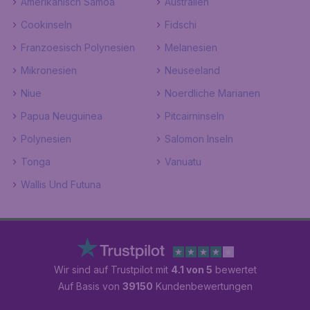
Amerikanisch Samoa
Australien
Cookinseln
Fidschi
Franzoesisch Polynesien
Melanesien
Mikronesien
Neuseeland
Niue
Noerdliche Marianen
Papua Neuguinea
Pitcairninseln
Polynesien
Salomon Inseln
Tonga
Vanuatu
Wallis Und Futuna
Wir sind auf Trustpilot mit
4.1 von 5
bewertet
Auf Basis von
39150
Kundenbewertungen