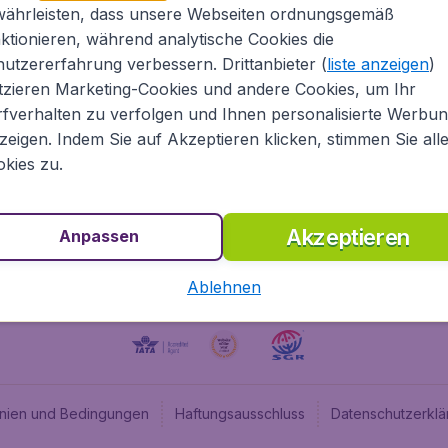
währleisten, dass unsere Webseiten ordnungsgemäß
ugladen.de
CheapTickets.nl
ktionieren, während analytische Cookies die
he Informationen
CheapTickets.be
utzererfahrung verbessern. Drittanbieter (
liste anzeigen
)
um
BudgetAir.fr
tzieren Marketing-Cookies und andere Cookies, um Ihr
fverhalten zu verfolgen und Ihnen personalisierte Werbu
programm
BudgetAir.es
zeigen. Indem Sie auf Akzeptieren klicken, stimmen Sie all
angebote
BudgetAir.it
kies zu.
BudgetAir.co.uk
Akzeptieren
Anpassen
Ablehnen
linien und Bedingungen
Haftungsausschluss
Datenschutzerklä