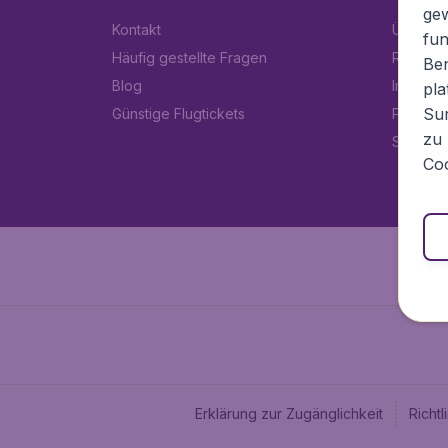
ge
Kontakt
Über Fl
fun
Häufig gestellte Fragen
Rechtlic
Ben
Blog
Impress
pla
Sur
Günstige Flugtickets
Partner
zu 
Stellen
Coo
Erklärung zur Zugänglichkeit
Richt