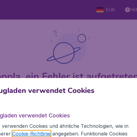
EUR
Hil
ppla, ein Fehler ist aufgetreten 
ugladen verwendet Cookies
 von 5
bewertet
Auf Basis vo
ugladen verwendet Cookies
 verwenden Cookies und ähnliche Technologien, wie in
den.de
Internationale Webseiten
serer
Cookie-Richtlinie
angegeben. Funktionale Cookies