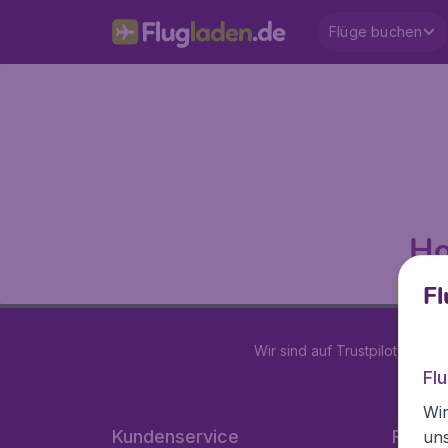
Flüge buchen
Ho
Fl
Wir sind auf Trustpilot mit
4.2
Fl
Wir
Kundenservice
Flugla
un