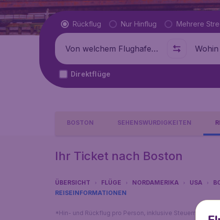
Flugtyp
Rückflug
Nur Hinflug
Mehrere Str
Abflug von
Wohin
Direktflüge
BOSTON
SEHENSWÜRDIGKEITEN
R
Ihr Ticket nach Boston
ÜBERSICHT
FLÜGE
NORDAMERIKA
USA
B
REISEINFORMATIONEN
*Hin- und Rückflug pro Person, inklusive Steuern, exklu
Fl