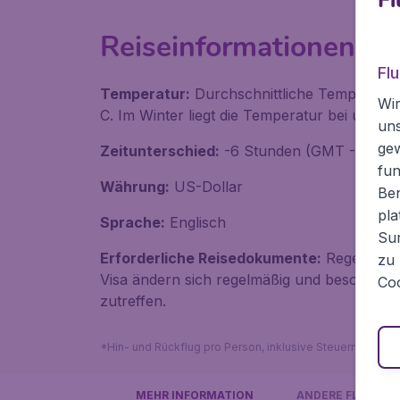
Reiseinformationen üb
Fl
Temperatur:
Durchschnittliche Temperatur
Wir
C. Im Winter liegt die Temperatur bei ungef
un
ge
Zeitunterschied:
-6 Stunden (GMT -5 Stun
fun
Währung:
US-Dollar
Ben
pla
Sprache:
Englisch
Sur
Erforderliche Reisedokumente:
Regeln für
zu 
Visa ändern sich regelmäßig und besonder
Coo
zutreffen.
*Hin- und Rückflug pro Person, inklusive Steuern, exklu
MEHR INFORMATION
ANDERE FLÜGE