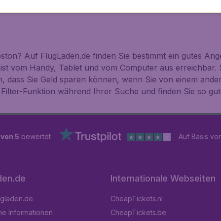
ton? Auf FlugLaden.de finden Sie bestimmt ein gutes Ange
 ist vom Handy, Tablet und vom Computer aus erreichbar. 
n, dass Sie Geld sparen können, wenn Sie von einem ande
Filter-Funktion während Ihrer Suche und finden Sie so gu
 von 5
bewertet
Auf Basis vo
den.de
Internationale Webseiten
ugladen.de
CheapTickets.nl
he Informationen
CheapTickets.be