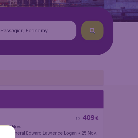
 Passagier, Economy
409
€
ab
t
• 17 Nov.
ghafen General Edward Lawrence Logan
• 25 Nov.