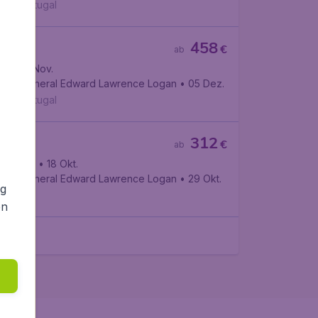
Air Portugal
458
€
ab
en
• 26 Nov.
ghafen General Edward Lawrence Logan
• 05 Dez.
Air Portugal
312
€
ab
ndenburg
• 18 Okt.
ghafen General Edward Lawrence Logan
• 29 Okt.
ng
thansa
en