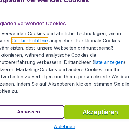
Vor 1 Stunde gefunden
•
TAP 
er Boston
München
ugladen verwendet Cookies
München
,
Flughafen Münch
 im Sommer beträgt 23°
 verwenden Cookies und ähnliche Technologien, wie in
Boston
,
Internationaler Flu
ähr 0° C
serer
Cookie-Richtlinie
angegeben. Funktionale Cookies
Vor 1 Stunde gefunden
•
TAP 
währleisten, dass unsere Webseiten ordnungsgemäß
den)
ktionieren, während analytische Cookies die
Berlin
utzererfahrung verbessern. Drittanbieter (
liste anzeigen
)
Berlin
,
Flughafen Berlin Bra
tzieren Marketing-Cookies und andere Cookies, um Ihr
Boston
,
Internationaler Flu
fverhalten zu verfolgen und Ihnen personalisierte Werbu
Vor 1 Stunde gefunden
•
Luf
 Reisedokumente und
zeigen. Indem Sie auf Akzeptieren klicken, stimmen Sie all
e Bedingungen können
kies zu.
Alle Angebote anzeigen
Akzeptieren
Anpassen
sive € 19,99 Buchungsgebühr.
Ablehnen