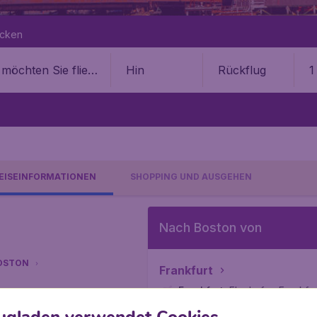
ecken
Hin
Rückflug
1
EISEINFORMATIONEN
SHOPPING UND AUSGEHEN
Nach Boston von
OSTON
Frankfurt
Frankfurt
,
Flughafen Frankfur
Boston
,
Internationaler Flu
sive € 19,99 Buchungsgebühr.
ugladen verwendet Cookies