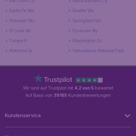
San Jose Ca
Santa Barbara Ca
Santa Fe Nm
Seattle Wa
Sheridan Wy
Springfield Mo
St Louis Mi
Syracuse Ny
Tampa Fl
Washington Dc
Waterloo Ia
Yellowstone National Park
Wir sind auf Trustpilot mit
4.2 von 5
bewertet
Auf Basis von
39165
Kundenbewertungen
Kundenservice