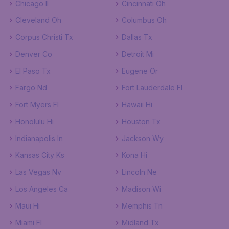
Chicago Il
Cincinnati Oh
Cleveland Oh
Columbus Oh
Corpus Christi Tx
Dallas Tx
Denver Co
Detroit Mi
El Paso Tx
Eugene Or
Fargo Nd
Fort Lauderdale Fl
Fort Myers Fl
Hawaii Hi
Honolulu Hi
Houston Tx
Indianapolis In
Jackson Wy
Kansas City Ks
Kona Hi
Las Vegas Nv
Lincoln Ne
Los Angeles Ca
Madison Wi
Maui Hi
Memphis Tn
Miami Fl
Midland Tx