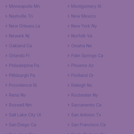
Minneapolis Mn
Montgomery Al
Nashville Tn
New Mexico
New Orleans La
New York Ny
Newark Nj
Norfolk Va
Oakland Ca
Omaha Ne
Orlando Fl
Palm Springs Ca
Philadelphia Pa
Phoenix Az
Pittsburgh Pa
Portland Or
Providence Ri
Raleigh Nc
Reno Nv
Rochester Ny
Roswell Nm
Sacramento Ca
Salt Lake City Ut
San Antonio Tx
San Diego Ca
San Francisco Ca