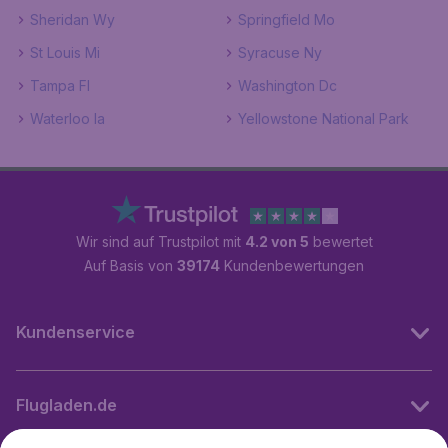
Sheridan Wy
Springfield Mo
St Louis Mi
Syracuse Ny
Tampa Fl
Washington Dc
Waterloo Ia
Yellowstone National Park
Wir sind auf Trustpilot mit
4.2 von 5
bewertet
Auf Basis von
39174
Kundenbewertungen
Kundenservice
Flugladen.de