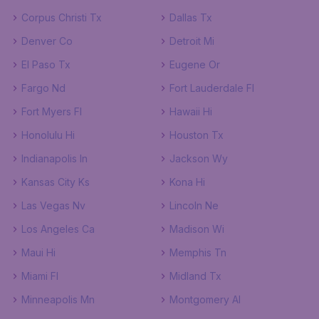
Corpus Christi Tx
Dallas Tx
Denver Co
Detroit Mi
El Paso Tx
Eugene Or
Fargo Nd
Fort Lauderdale Fl
Fort Myers Fl
Hawaii Hi
Honolulu Hi
Houston Tx
Indianapolis In
Jackson Wy
Kansas City Ks
Kona Hi
Las Vegas Nv
Lincoln Ne
Los Angeles Ca
Madison Wi
Maui Hi
Memphis Tn
Miami Fl
Midland Tx
Minneapolis Mn
Montgomery Al