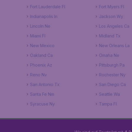
Fort Lauderdale Fl
Fort Myers Fl
Indianapolis In
Jackson Wy
Lincoln Ne
Los Angeles Ca
Miami Fl
Midland Tx
New Mexico
New Orleans La
Oakland Ca
Omaha Ne
Phoenix Az
Pittsburgh Pa
Reno Nv
Rochester Ny
San Antonio Tx
San Diego Ca
Santa Fe Nm
Seattle Wa
Syracuse Ny
Tampa Fl