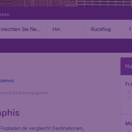
ecken
Hin
Rückflug
1
Na
EMPHIS
Fr
sive € 19,99 Buchungsgebühr.
mphis
Mü
ugladen.de vergleicht Destinationen,