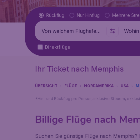
Flugtyp
Rückflug
Nur Hinflug
Mehrere Str
Abflug von
Wohin
Direktflüge
Ihr Ticket nach Memphis
ÜBERSICHT
FLÜGE
NORDAMERIKA
USA
M
*Hin- und Rückflug pro Person, inklusive Steuern, exklu
Billige Flüge nach Me
Suchen Sie günstige Flüge nach Memphis? Fl