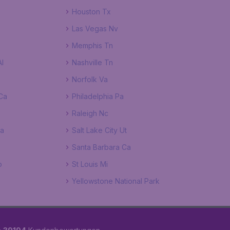
Houston Tx
Las Vegas Nv
Memphis Tn
l
Nashville Tn
Norfolk Va
Ca
Philadelphia Pa
Raleigh Nc
Ca
Salt Lake City Ut
Santa Barbara Ca
o
St Louis Mi
Yellowstone National Park