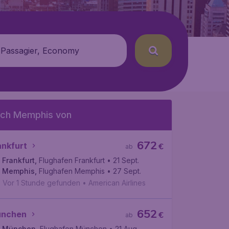
 Passagier, Economy
ch Memphis von
672
ankfurt
€
ab
Frankfurt
,
Flughafen Frankfurt
• 21 Sept.
Memphis
,
Flughafen Memphis
• 27 Sept.
Vor 1 Stunde gefunden
•
American Airlines
652
nchen
€
ab
München
,
Flughafen München
• 21 Aug.