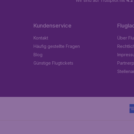
Wir sind auf Trustpilot mit
4.2
Kundenservice
Flugla
Kontakt
Über Fl
Häufig gestellte Fragen
Rechtlic
Blog
Impress
Günstige Flugtickets
Partner
Stellen