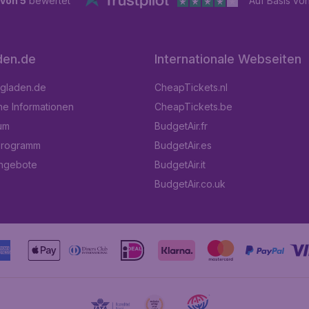
 von 5
bewertet
Auf Basis vo
den.de
Internationale Webseiten
ugladen.de
CheapTickets.nl
he Informationen
CheapTickets.be
um
BudgetAir.fr
programm
BudgetAir.es
angebote
BudgetAir.it
BudgetAir.co.uk