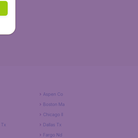
k
Aspen Co
Boston Ma
Chicago Il
 Tx
Dallas Tx
Fargo Nd