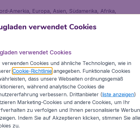
Nord-Amerkia, Europa, Asien, Südamerika, Afrika,
aribik. Als Online-Reiseanbieter bietet Flugladen.de
ugladen verwendet Cookies
sa, Air France, KLM, Air Berlin, British Airways,
nes und vielen weiteren) sowie von Low-Cost-
tc.).
ugladen verwendet Cookies
n Flug bei Flugladen.de
 verwenden Cookies und ähnliche Technologien, wie in
serer
Cookie-Richtlinie
angegeben. Funktionale Cookies
währleisten, dass unsere Webseiten ordnungsgemäß
ktionieren, während analytische Cookies die
lines weltweit mittels einer Suche
utzererfahrung verbessern. Drittanbieter (
liste anzeigen
)
men buchen
tzieren Marketing-Cookies und andere Cookies, um Ihr
ug zu über 9000 Destinationen
fverhalten zu verfolgen und Ihnen personalisierte Werbu
chen
zeigen. Indem Sie auf Akzeptieren klicken, stimmen Sie all
hbar
kies zu.
is mit Flugladen.de und setzten Sie Ihre