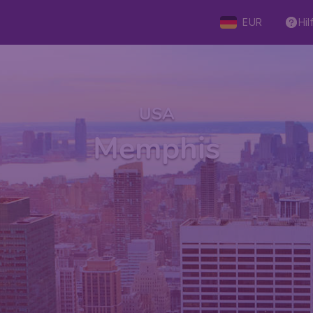
EUR
Hil
USA
Memphis