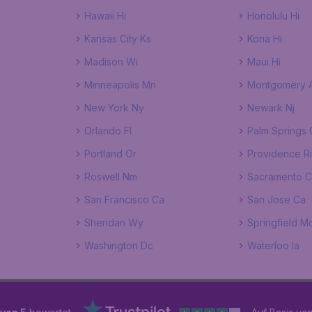
Hawaii Hi
Honolulu Hi
Kansas City Ks
Kona Hi
Madison Wi
Maui Hi
Minneapolis Mn
Montgomery A
New York Ny
Newark Nj
Orlando Fl
Palm Springs 
Portland Or
Providence Ri
Roswell Nm
Sacramento 
San Francisco Ca
San Jose Ca
Sheridan Wy
Springfield M
Washington Dc
Waterloo Ia