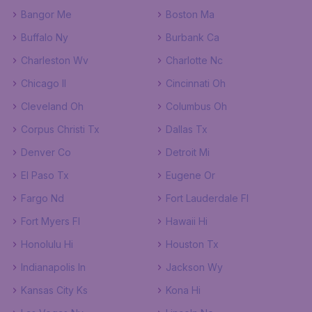
Bangor Me
Boston Ma
Buffalo Ny
Burbank Ca
Charleston Wv
Charlotte Nc
Chicago Il
Cincinnati Oh
Cleveland Oh
Columbus Oh
Corpus Christi Tx
Dallas Tx
Denver Co
Detroit Mi
El Paso Tx
Eugene Or
Fargo Nd
Fort Lauderdale Fl
Fort Myers Fl
Hawaii Hi
Honolulu Hi
Houston Tx
Indianapolis In
Jackson Wy
Kansas City Ks
Kona Hi