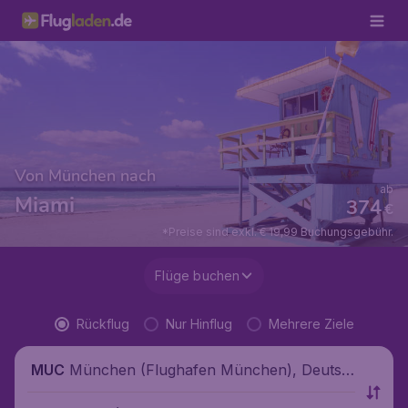
Von München nach
ab
Miami
374
€
*Preise sind exkl. € 19,99 Buchungsgebühr.
Flüge buchen
Rückflug
Nur Hinflug
Mehrere Ziele
München (Flughafen München), Deutsc
MUC
hland