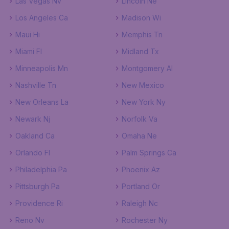
Las Vegas Nv
Lincoln Ne
Los Angeles Ca
Madison Wi
Maui Hi
Memphis Tn
Miami Fl
Midland Tx
Minneapolis Mn
Montgomery Al
Nashville Tn
New Mexico
New Orleans La
New York Ny
Newark Nj
Norfolk Va
Oakland Ca
Omaha Ne
Orlando Fl
Palm Springs Ca
Philadelphia Pa
Phoenix Az
Pittsburgh Pa
Portland Or
Providence Ri
Raleigh Nc
Reno Nv
Rochester Ny