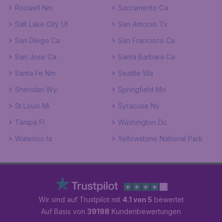
Roswell Nm
Sacramento Ca
Salt Lake City Ut
San Antonio Tx
San Diego Ca
San Francisco Ca
San Jose Ca
Santa Barbara Ca
Santa Fe Nm
Seattle Wa
Sheridan Wy
Springfield Mo
St Louis Mi
Syracuse Ny
Tampa Fl
Washington Dc
Waterloo Ia
Yellowstone National Park
Wir sind auf Trustpilot mit
4.1 von 5
bewertet
Auf Basis von
39198
Kundenbewertungen