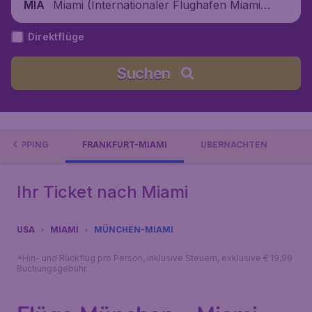
Miami (Internationaler Flughafen Miami),
MIA
Vereinigte Staaten
Direktflüge
Suchen
SHOPPING
FRANKFURT-MIAMI
ÜBERNACHTEN
Ihr Ticket nach Miami
USA
MIAMI
MÜNCHEN-MIAMI
*Hin- und Rückflug pro Person, inklusive Steuern, exklusive € 19,99
Buchungsgebühr.