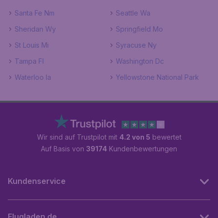
Santa Fe Nm
Seattle Wa
Sheridan Wy
Springfield Mo
St Louis Mi
Syracuse Ny
Tampa Fl
Washington Dc
Waterloo Ia
Yellowstone National Park
Wir sind auf Trustpilot mit
4.2 von 5
bewertet
Auf Basis von
39174
Kundenbewertungen
Kundenservice
Flugladen.de