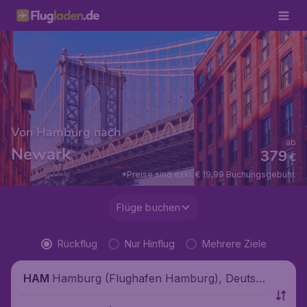
Von Hamburg nach
ab
Newark
379
€
*Preise sind exkl. € 19,99 Buchungsgebühr.
Flüge buchen
Rückflug
Nur Hinflug
Mehrere Ziele
Hamburg (Flughafen Hamburg), Deutsc
HAM
hland