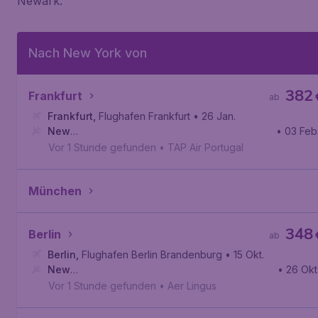
Newark.
Nach New York von
382
Frankfurt
ab
Frankfurt
,
Flughafen Frankfurt
• 26 Jan.
New
• 03 Feb
York
,
Internationaler Flughafen John F. Kennedy
Vor 1 Stunde gefunden
•
TAP Air Portugal
München
348
Berlin
ab
Berlin
,
Flughafen Berlin Brandenburg
• 15 Okt.
New
• 26 Okt
York
,
Internationaler Flughafen John F. Kennedy
Vor 1 Stunde gefunden
•
Aer Lingus