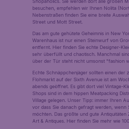
Shopaholics. Sie werden dort alle großen M
besuchen, empfehlen wir Ihnen Nolita (North
Nebenstraßen finden Sie eine breite Auswah
Street und Mott Street.
Das am gute gehütete Geheimnis in New York
Warenhaus ist nur einen Steinwurf von G
entfernt. Hier finden Sie echte Designer-Kle
sehr überfüllt und chaotisch. Manchmal sin
über der Tür steht nicht umsonst "fashion wo
Echte Schnäppchenjäger sollten einen der
Flohmarkt auf der Sixth Avenue ist am Woc
abends geöffnet. Es gibt dort viel Vintage-K
Shops sind in dem hippen Meatpacking Distri
Village gelegen. Unser Tipp: immer Ihren A
vor dass Sie danach gefragt werden, wenn 
möchten. Das größte und gute Antiquitäten
Art & Antiques. Hier finden Sie mehr wie 100