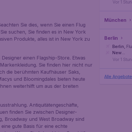
York
,
Inte
Vor 1 Stu
München
Beachten Sie dies, wenn Sie einen Flug
ie suchen, Sie finden es in New York
Berlin
siven Produkte, alles ist in New York zu
Berlin
,
Fl
New
 Designer einen Flagship-Store. Etwas
York
,
Inte
Vor 1 Stu
 Markenkleidung. Sie finden hier nicht nur
ch die berühmten Kaufhäuser Saks,
Alle Angebot
Macys und Bloomingdales bieten heute
hnen weiterhilft um aus der breiten
usstrahlung. Antiquitätengeschäfte,
uen finden Sie zwischen Designer-
ng, Broadway und West Broadway sind
eine gute Basis für eine echte