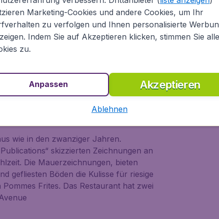
Restaurant mit Gänseleber oder
tzieren Marketing-Cookies und andere Cookies, um Ihr
esse: 42 east 20th Street
fverhalten zu verfolgen und Ihnen personalisierte Werbu
zeigen. Indem Sie auf Akzeptieren klicken, stimmen Sie all
kies zu.
andarin Oriental Hotel. Während Ihrem
en Blick auf Manhattan bei Nacht. Die
 geben einen fantastischen Blick auf
Akzeptieren
Wir empfehlen Ihnen allerdings weit im
Anpassen
n. Die Küche ist französisch mit
us Avuenue
Ablehnen
us wie in den zwanziger Jahren.
Publications“ skizzierten Zeichnungen an
lzeit. Die Mauerzeichnungen, bieten
gefliesten Böden die Kulisse für riesige
Pommes Frites. Das Restaurant hat zwei
 Avenue