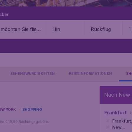
ecken
Hin
Rückflug
1
SEHENSWÜRDIGKEITEN
REISEINFORMATIONEN
SH
Nach New 
EW YORK
SHOPPING
Frankfurt
Frankfurt
sive € 19,99 Buchungsgebühr.
New