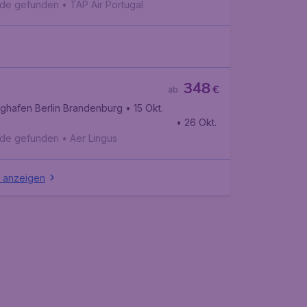
rnationaler Flughafen John F. Kennedy
nde gefunden
•
TAP Air Portugal
348
€
ab
ughafen Berlin Brandenburg
• 15 Okt.
• 26 Okt.
rnationaler Flughafen John F. Kennedy
nde gefunden
•
Aer Lingus
e anzeigen