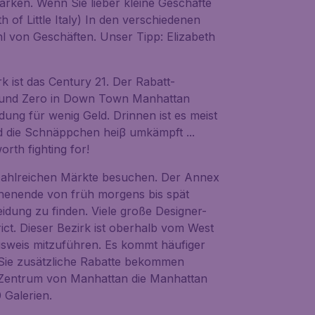
arken. Wenn Sie lieber kleine Geschäfte
 of Little Italy) In den verschiedenen
l von Geschäften. Unser Tipp: Elizabeth
 ist das Century 21. Der Rabatt-
round Zero in Down Town Manhattan
idung für wenig Geld. Drinnen ist es meist
d die Schnäppchen heiβ umkämpft ...
rth fighting for!
 zahlreichen Märkte besuchen. Der Annex
henende von früh morgens bis spät
leidung zu finden. Viele große Designer-
ct. Dieser Bezirk ist oberhalb vom West
usweis mitzuführen. Es kommt häufiger
Sie zusätzliche Rabatte bekommen
 Zentrum von Manhattan die Manhattan
 Galerien.