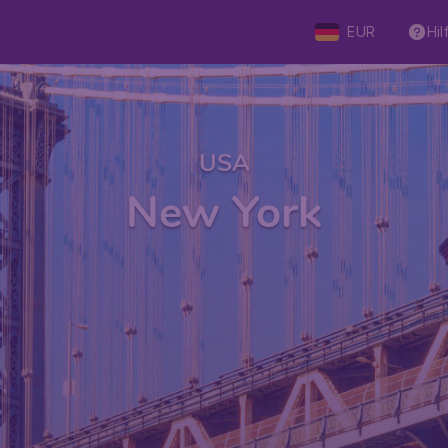
EUR
Hil
USA
New York