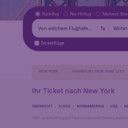
Flugtyp
Rückflug
Nur Hinflug
Mehrere Str
Abflug von
Wohin
Direktflüge
NEW YORK
FRANKFURT-NEW YORK CITY
Ihr Ticket nach New York
ÜBERSICHT
FLÜGE
NORDAMERIKA
USA
N
*Hin- und Rückflug pro Person, inklusive Steuern, exklu