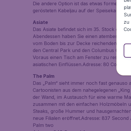
Die andere Option ist das etwas formellere 
pla
gerösteten Kabeljau auf der Speisekarte.Adr
Sur
zu 
Asiate
Coo
Das Asiate befindet sich im 35. Stock des M
Abendessen haben Sie einen atemberaubend
vom Boden bis zur Decke reichenden Fenster
den Central Park und den Columbus Circle. 
Voraus einen Tisch am Fenster zu reserviere
asiatischen Einflüssen.Adresse: 80 Columb
The Palm
Das „Palm“ sieht immer noch fast genauso a
Cartoonisten aus dem nahegelegenen „King 
der Wand, im Austausch für eine warme Mah
zusammen mit den einfachen Holzmöbeln und 
Steaks, große Hummer und hausgemachten 
neue Filialen eröffnet.Adresse: 837 Second
Palm two