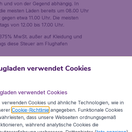
ich und von der Gegend abhängig. In
ie meisten Läden bereits um 08.00 Uhr
t gegen etwa 11.00 Uhr. Die meisten
tags von 12.00 bis 17.00 Uhr.
.375% MwSt. außer auf Kleidung und
ings diese Steuer am Flughafen
rk
ugladen verwendet Cookies
anhattan. Wenn Sie einen Flug nach New
heinlich oft ausgehen. Hiernach folgen
ugladen verwendet Cookies
 ist es üblich um ein Trinkgeld von 15-20
 verwenden Cookies und ähnliche Technologien, wie in
ice zufrieden sind.
serer
Cookie-Richtlinie
angegeben. Funktionale Cookies
währleisten, dass unsere Webseiten ordnungsgemäß
ichkeiten. Das erste ist eine "first come
ktionieren, während analytische Cookies die
omplizierte Gerichte bestellen können.
utzererfahrung verbessern. Drittanbieter (
liste anzeigen
)