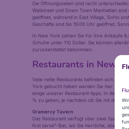
Die Öffnungszeiten sind recht unterschiedl
Wallstreet und Down Town Manhattan sind d
geöffnet, während in East Village, SoHo ers
Geschäfte sind bis 19.00 Uhr geöffnet. Sonn
In New York zahlen Sie für Ihre Ankäufe 8
Schuhe unter 110 Dollar. Sie können allerd
zurückerstattet bekommen.
Restaurants in New Yo
Fl
Viele nette Restaurants befinden sich in M
York gebucht haben werden Sie hier wahrsc
Fl
einige unserer Restaurant-tipps. In den USA
Wir
% zu geben, je nachdem ob Sie mit dem Serv
un
Gramercy Tavern
ge
Das Restaurant verfügt über zwei Speisemögl
fun
first serve"-Bar, wo Sie herrliche, aber unk
Ben