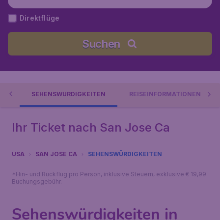
Direktflüge
Suchen
SE
SEHENSWÜRDIGKEITEN
REISEINFORMATIONEN
Ihr Ticket nach San Jose Ca
USA
SAN JOSE CA
SEHENSWÜRDIGKEITEN
*Hin- und Rückflug pro Person, inklusive Steuern, exklusive € 19,99
Buchungsgebühr.
Sehenswürdigkeiten in