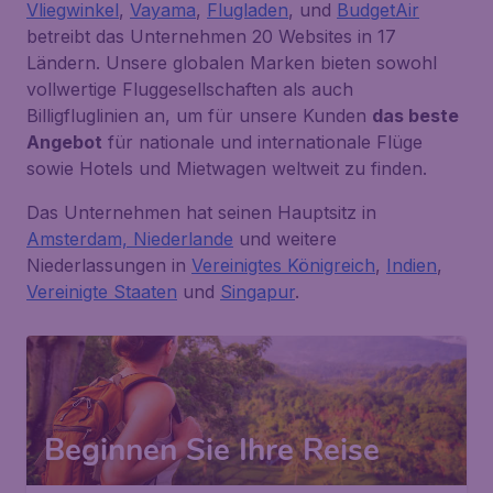
Vliegwinkel
,
Vayama
,
Flugladen
, und
BudgetAir
betreibt das Unternehmen 20 Websites in 17
Ländern. Unsere globalen Marken bieten sowohl
vollwertige Fluggesellschaften als auch
Billigfluglinien an, um für unsere Kunden
das beste
Angebot
für nationale und internationale Flüge
sowie Hotels und Mietwagen weltweit zu finden.
Das Unternehmen hat seinen Hauptsitz in
Amsterdam, Niederlande
und weitere
Niederlassungen in
Vereinigtes Königreich
,
Indien
,
Vereinigte Staaten
und
Singapur
.
Beginnen Sie Ihre Reise