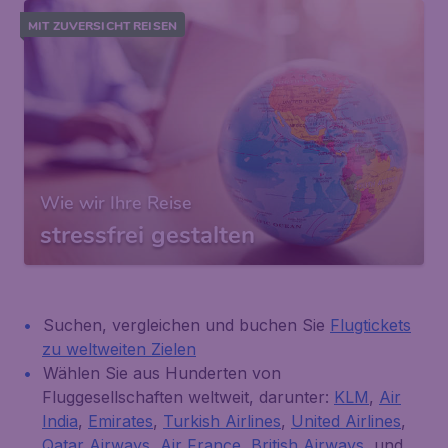
MIT ZUVERSICHT REISEN
Wie wir Ihre Reise
stressfrei gestalten
Suchen, vergleichen und buchen Sie
Flugtickets
zu weltweiten Zielen
Wählen Sie aus Hunderten von
Fluggesellschaften weltweit, darunter:
KLM
,
Air
India
,
Emirates
,
Turkish Airlines
,
United Airlines
,
Qatar Airways
,
Air France
,
British Airways
, und