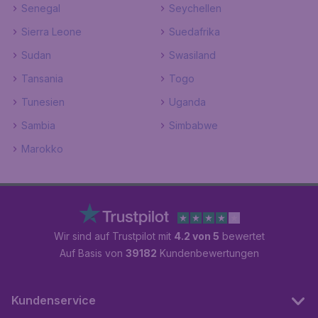
Senegal
Seychellen
Sierra Leone
Suedafrika
Sudan
Swasiland
Tansania
Togo
Tunesien
Uganda
Sambia
Simbabwe
Marokko
Wir sind auf Trustpilot mit
4.2 von 5
bewertet
Auf Basis von
39182
Kundenbewertungen
Kundenservice