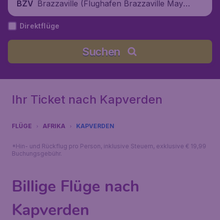
Brazzaville (Flughafen Brazzaville Maya-
BZV
Maya), Republik Kongo
Direktflüge
Suchen
Ihr Ticket nach Kapverden
FLÜGE
AFRIKA
KAPVERDEN
*Hin- und Rückflug pro Person, inklusive Steuern, exklusive € 19,99
Buchungsgebühr.
Billige Flüge nach
Kapverden