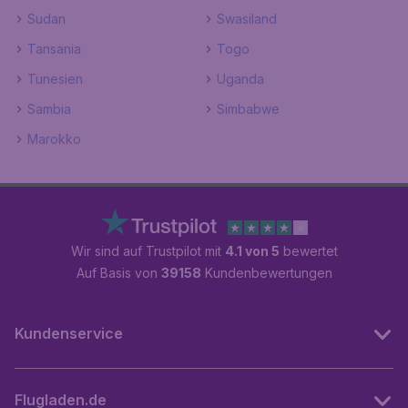
Sudan
Swasiland
Tansania
Togo
Tunesien
Uganda
Sambia
Simbabwe
Marokko
Wir sind auf Trustpilot mit
4.1 von 5
bewertet
Auf Basis von
39158
Kundenbewertungen
Kundenservice
Flugladen.de