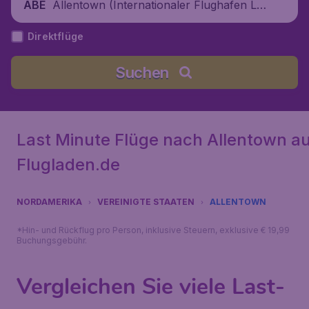
Allentown (Internationaler Flughafen Le
ABE
high Valley), Vereinigte Staaten
Direktflüge
Suchen
Last Minute Flüge nach Allentown au
Flugladen.de
NORDAMERIKA
VEREINIGTE STAATEN
ALLENTOWN
*Hin- und Rückflug pro Person, inklusive Steuern, exklusive € 19,99
Buchungsgebühr.
Vergleichen Sie viele Last-