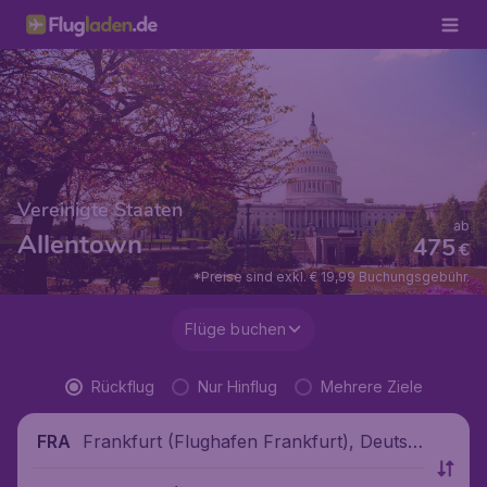
Vereinigte Staaten
ab
Allentown
475
€
*Preise sind exkl. € 19,99 Buchungsgebühr.
Flüge buchen
Rückflug
Nur Hinflug
Mehrere Ziele
Frankfurt (Flughafen Frankfurt), Deutsc
FRA
hland