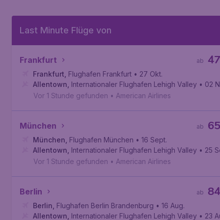
Last Minute Flüge von
4
Frankfurt
ab
Frankfurt
,
Flughafen Frankfurt
• 27 Okt.
Allentown
,
Internationaler Flughafen Lehigh Valley
• 02 N
Vor 1 Stunde gefunden
•
American Airlines
6
München
ab
München
,
Flughafen München
• 16 Sept.
Allentown
,
Internationaler Flughafen Lehigh Valley
• 25 S
Vor 1 Stunde gefunden
•
American Airlines
8
Berlin
ab
Berlin
,
Flughafen Berlin Brandenburg
• 16 Aug.
Allentown
,
Internationaler Flughafen Lehigh Valley
• 23 A