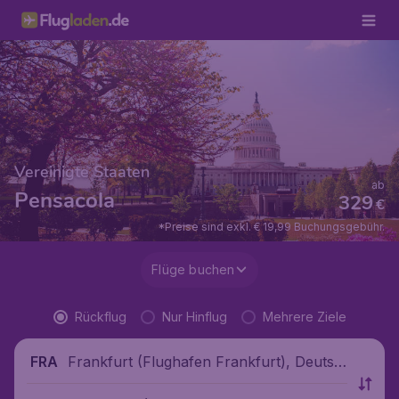
Vereinigte Staaten
ab
Pensacola
329
€
*Preise sind exkl. € 19,99 Buchungsgebühr.
Flüge buchen
Rückflug
Nur Hinflug
Mehrere Ziele
Frankfurt (Flughafen Frankfurt), Deutsc
FRA
hland