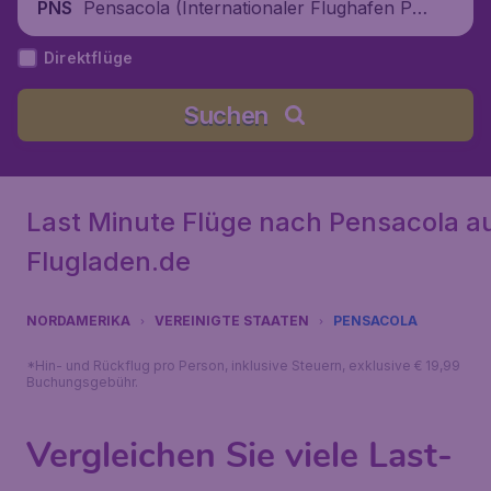
Pensacola (Internationaler Flughafen Pe
PNS
nsacola), Vereinigte Staaten
Direktflüge
Suchen
Last Minute Flüge nach Pensacola a
Flugladen.de
NORDAMERIKA
VEREINIGTE STAATEN
PENSACOLA
*Hin- und Rückflug pro Person, inklusive Steuern, exklusive € 19,99
Buchungsgebühr.
Vergleichen Sie viele Last-