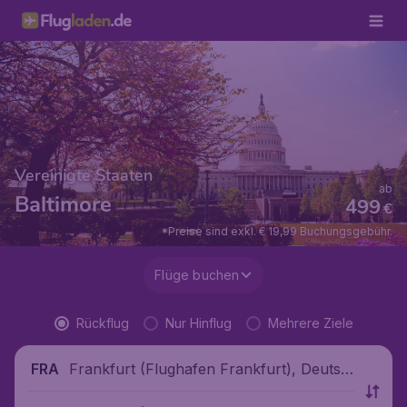
Vereinigte Staaten
ab
Baltimore
499
€
*Preise sind exkl. € 19,99 Buchungsgebühr.
Flüge buchen
Rückflug
Nur Hinflug
Mehrere Ziele
Frankfurt (Flughafen Frankfurt), Deutsc
FRA
hland