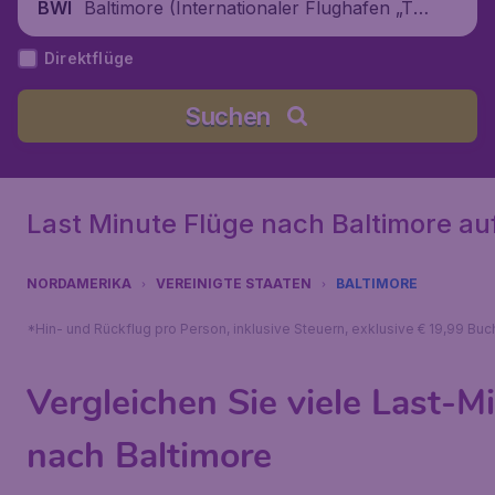
Baltimore (Internationaler Flughafen „Th
BWI
urgood Marshall“ Baltimore/Washingto
Direktflüge
n), Vereinigte Staaten
Suchen
Last Minute Flüge nach Baltimore au
NORDAMERIKA
VEREINIGTE STAATEN
BALTIMORE
*Hin- und Rückflug pro Person, inklusive Steuern, exklusive € 19,99 Bu
Vergleichen Sie viele Last-
nach Baltimore