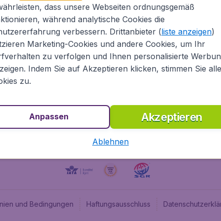
währleisten, dass unsere Webseiten ordnungsgemäß
ugladen.de
CheapTickets.nl
ktionieren, während analytische Cookies die
he Informationen
CheapTickets.be
utzererfahrung verbessern. Drittanbieter (
liste anzeigen
)
um
BudgetAir.fr
tzieren Marketing-Cookies und andere Cookies, um Ihr
fverhalten zu verfolgen und Ihnen personalisierte Werbu
programm
BudgetAir.es
zeigen. Indem Sie auf Akzeptieren klicken, stimmen Sie all
angebote
BudgetAir.it
kies zu.
BudgetAir.co.uk
Akzeptieren
Anpassen
Ablehnen
linien und Bedingungen
Haftungsausschluss
Datenschutzerklä