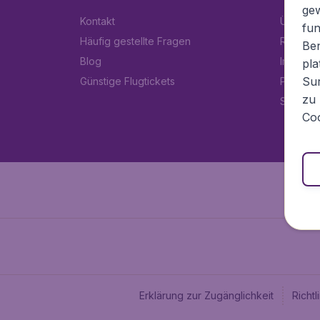
ge
Kontakt
Über Fl
fun
Häufig gestellte Fragen
Rechtlic
Ben
Blog
Impress
pla
Sur
Günstige Flugtickets
Partner
zu 
Stellen
Coo
Erklärung zur Zugänglichkeit
Richt