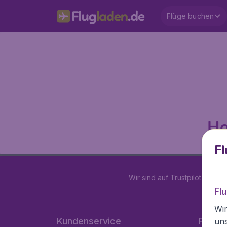
Flüge buchen
Ho
Fl
Wir sind auf Trustpilot mit
4.2
Fl
Wir
Kundenservice
Flugla
un