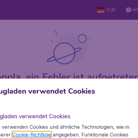
EUR
Hil
ppla, ein Fehler ist aufgetreten 
ugladen verwendet Cookies
 von 5
bewertet
Auf Basis vo
ugladen verwendet Cookies
 verwenden Cookies und ähnliche Technologien, wie in
den.de
Internationale Webseiten
serer
Cookie-Richtlinie
angegeben. Funktionale Cookies