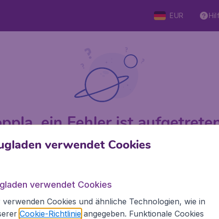
EUR
Hil
ppla, ein Fehler ist aufgetreten 
ugladen verwendet Cookies
 von 5
bewertet
Auf Basis vo
ugladen verwendet Cookies
 verwenden Cookies und ähnliche Technologien, wie in
den.de
Internationale Webseiten
serer
Cookie-Richtlinie
angegeben. Funktionale Cookies