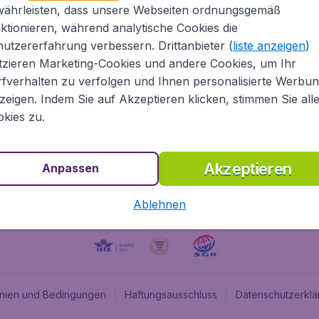
währleisten, dass unsere Webseiten ordnungsgemäß
ugladen.de
CheapTickets.nl
ktionieren, während analytische Cookies die
he Informationen
CheapTickets.be
utzererfahrung verbessern. Drittanbieter (
liste anzeigen
)
um
BudgetAir.fr
tzieren Marketing-Cookies und andere Cookies, um Ihr
fverhalten zu verfolgen und Ihnen personalisierte Werbu
programm
BudgetAir.es
zeigen. Indem Sie auf Akzeptieren klicken, stimmen Sie all
angebote
BudgetAir.it
kies zu.
BudgetAir.co.uk
Akzeptieren
Anpassen
Ablehnen
linien und Bedingungen
Haftungsausschluss
Datenschutzerklä