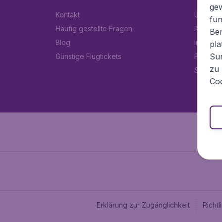
ge
Kontakt
Über Fl
fun
Häufig gestellte Fragen
Rechtlic
Ben
Blog
Impress
pla
Sur
Günstige Flugtickets
Partner
zu 
Stellen
Coo
Erklärung zur Zugänglichkeit
Richt