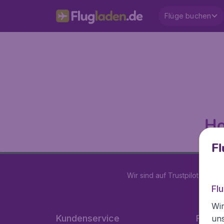
Flüge buchen
Ho
Fl
Wir sind auf Trustpilot mit
4.2
Fl
Wir
Kundenservice
Flugla
un