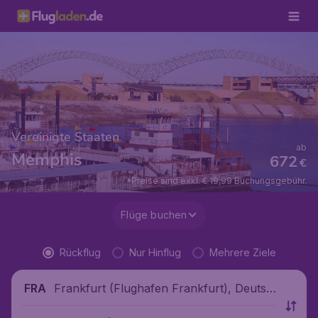
Vereinigte Staaten
ab
Memphis
672
€
*Preise sind exkl. € 19,99 Buchungsgebühr.
Flüge buchen
Rückflug
Nur Hinflug
Mehrere Ziele
Frankfurt (Flughafen Frankfurt), Deutsc
FRA
hland