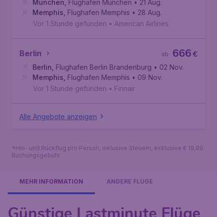
München
,
Flughafen München
• 21 Aug.
Memphis
,
Flughafen Memphis
• 28 Aug.
Vor 1 Stunde gefunden
•
American Airlines
666
Berlin
€
ab
Berlin
,
Flughafen Berlin Brandenburg
• 02 Nov.
Memphis
,
Flughafen Memphis
• 09 Nov.
Vor 1 Stunde gefunden
•
Finnair
Alle Angebote anzeigen
*Hin- und Rückflug pro Person, inklusive Steuern, exklusive € 19,99
Buchungsgebühr.
MEHR INFORMATION
ANDERE FLÜGE
Günstige Lastminute Flüge