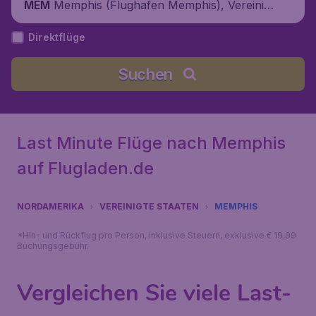
Memphis (Flughafen Memphis), Vereinigt
MEM
e Staaten
Direktflüge
Suchen
Last Minute Flüge nach Memphis
auf Flugladen.de
NORDAMERIKA
VEREINIGTE STAATEN
MEMPHIS
*Hin- und Rückflug pro Person, inklusive Steuern, exklusive € 19,99
Buchungsgebühr.
Vergleichen Sie viele Last-