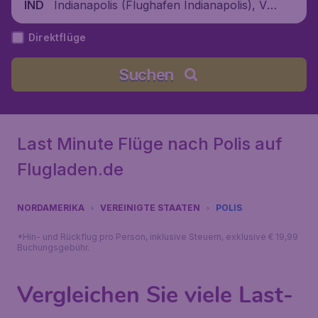
Indianapolis (Flughafen Indianapolis), Ve
IND
reinigte Staaten
Direktflüge
Suchen
Last Minute Flüge nach Polis auf
Flugladen.de
NORDAMERIKA
VEREINIGTE STAATEN
POLIS
*Hin- und Rückflug pro Person, inklusive Steuern, exklusive € 19,99
Buchungsgebühr.
Vergleichen Sie viele Last-