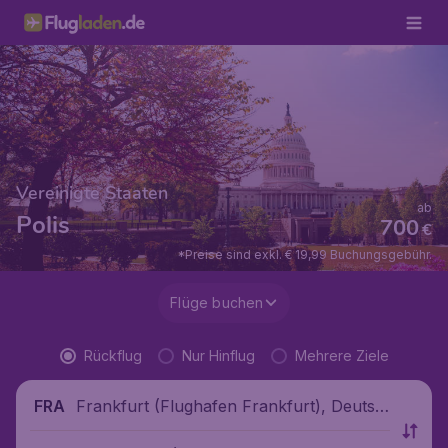
Vereinigte Staaten
ab
Polis
700
€
*Preise sind exkl. € 19,99 Buchungsgebühr.
Flüge buchen
Rückflug
Nur Hinflug
Mehrere Ziele
Frankfurt (Flughafen Frankfurt), Deutsc
FRA
hland