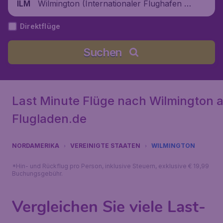
Wilmington (Internationaler Flughafen Wi
ILM
lmington), Vereinigte Staaten
Direktflüge
Suchen
Last Minute Flüge nach Wilmington 
Flugladen.de
NORDAMERIKA
VEREINIGTE STAATEN
WILMINGTON
*Hin- und Rückflug pro Person, inklusive Steuern, exklusive € 19,99
Buchungsgebühr.
Vergleichen Sie viele Last-