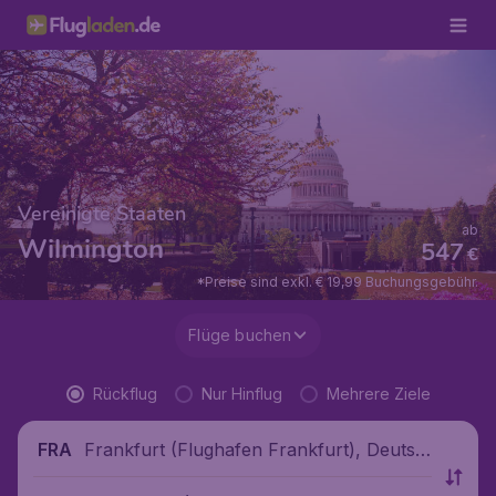
Vereinigte Staaten
ab
Wilmington
547
€
*Preise sind exkl. € 19,99 Buchungsgebühr.
Flüge buchen
Rückflug
Nur Hinflug
Mehrere Ziele
Frankfurt (Flughafen Frankfurt), Deutsc
FRA
hland